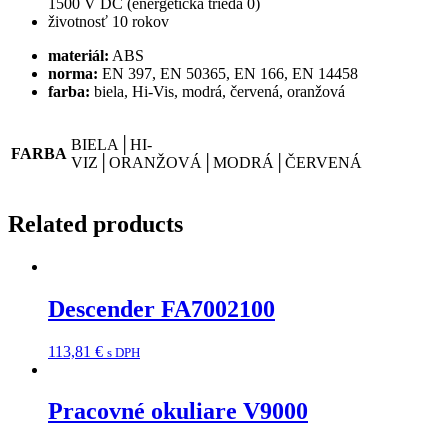
1500 V DC (energetická trieda 0)
životnosť 10 rokov
materiál:
ABS
norma:
EN 397, EN 50365, EN 166, EN 14458
farba:
biela, Hi-Vis, modrá, červená, oranžová
BIELA│HI-
FARBA
VIZ│ORANŽOVÁ│MODRÁ│ČERVENÁ
Related products
Descender FA7002100
113,81
€
s DPH
Pracovné okuliare V9000