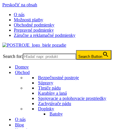
Preskočiť na obsah
O nás
Možnosti platby
Obchodné podmienky
Prepravné podmienky
Záručne a reklamačné podmienky
Search for:
Search Button
Domov
Obchod
Bezpečnostné postroje
Súpravy
Tlmiče pádu
Karabíny a laná
Spojovacie a polohovacie prostriedky
Zachytávače pádu
Doplnky
Batohy
O nás
Blog