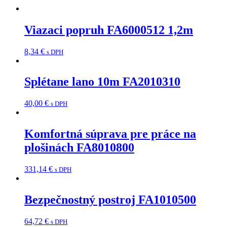
Viazaci popruh FA6000512 1,2m
8,34
€
s DPH
Splétane lano 10m FA2010310
40,00
€
s DPH
Komfortná súprava pre práce na
plošinách FA8010800
331,14
€
s DPH
Bezpečnostný postroj FA1010500
64,72
€
s DPH