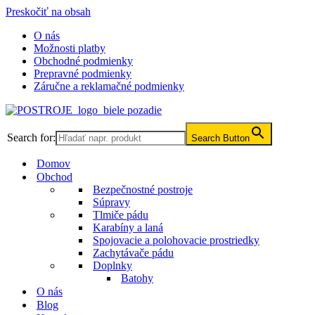
Preskočiť na obsah
O nás
Možnosti platby
Obchodné podmienky
Prepravné podmienky
Záručne a reklamačné podmienky
Search for:
Search Button
Domov
Obchod
Bezpečnostné postroje
Súpravy
Tlmiče pádu
Karabíny a laná
Spojovacie a polohovacie prostriedky
Zachytávače pádu
Doplnky
Batohy
O nás
Blog