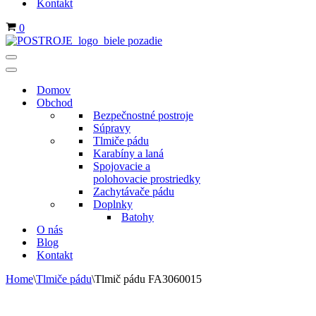
Kontakt
Košík
0
Menu
navigácie
Menu
navigácie
Domov
Obchod
Bezpečnostné postroje
Súpravy
Tlmiče pádu
Karabíny a laná
Spojovacie a
polohovacie prostriedky
Zachytávače pádu
Doplnky
Batohy
O nás
Blog
Kontakt
Home
\
Tlmiče pádu
\
Tlmič pádu FA3060015