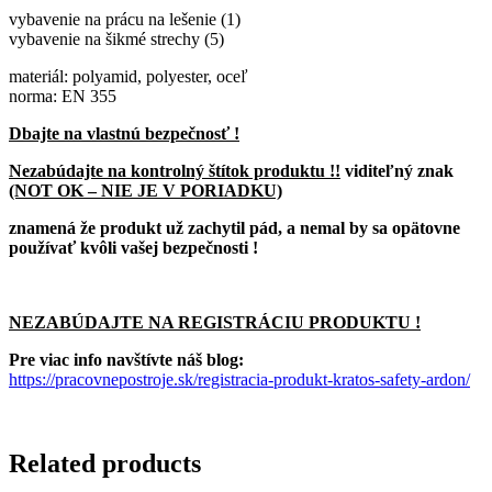
vybavenie na prácu na lešenie (1)
vybavenie na šikmé strechy (5)
materiál: polyamid, polyester, oceľ
norma: EN 355
Dbajte na vlastnú bezpečnosť !
Nezabúdajte na kontrolný štítok produktu !!
viditeľný znak
(NOT OK – NIE JE V PORIADKU)
znamená že produkt už zachytil pád, a nemal by sa opätovne
používať kvôli vašej bezpečnosti !
NEZABÚDAJTE NA REGISTRÁCIU PRODUKTU !
Pre viac info navštívte náš blog:
https://pracovnepostroje.sk/registracia-produkt-kratos-safety-ardon/
Related products