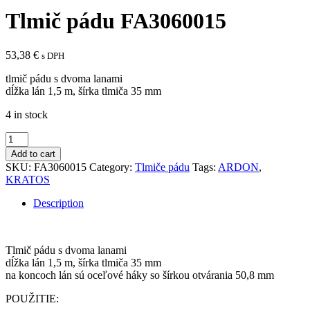
Tlmič pádu FA3060015
53,38
€
s DPH
tlmič pádu s dvoma lanami
dĺžka lán 1,5 m, šírka tlmiča 35 mm
4 in stock
Tlmič
pádu
Add to cart
FA3060015
SKU:
FA3060015
Category:
Tlmiče pádu
Tags:
ARDON
,
quantity
KRATOS
Description
Tlmič pádu s dvoma lanami
dĺžka lán 1,5 m, šírka tlmiča 35 mm
na koncoch lán sú oceľové háky so šírkou otvárania 50,8 mm
POUŽITIE: